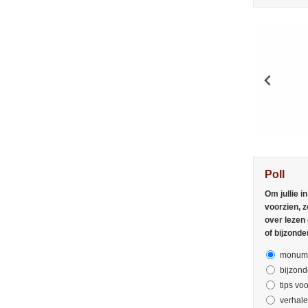
Poll
Om jullie i
voorzien, z
over lezen
of bijzonde
monume
bijzond
tips voo
verhal