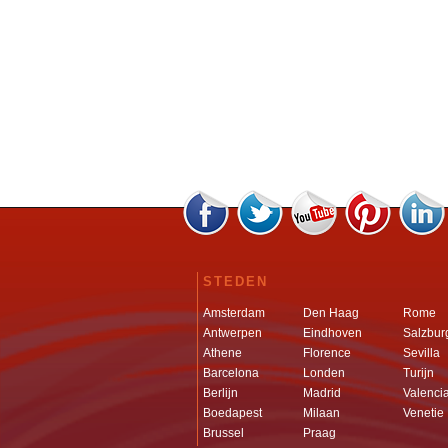
STEDEN
Amsterdam
Den Haag
Rome
Antwerpen
Eindhoven
Salzbur
Athene
Florence
Sevilla
Barcelona
Londen
Turijn
Berlijn
Madrid
Valenci
Boedapest
Milaan
Venetie
Brussel
Praag