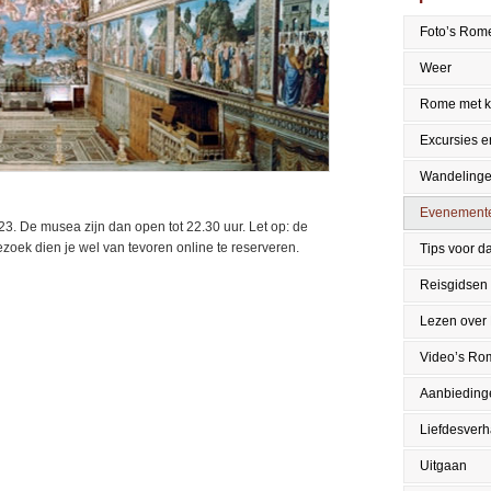
Foto’s Rom
Weer
Rome met k
Excursies en
Wandeling
Evenement
23. De musea zijn dan open tot 22.30 uur. Let op: de
zoek dien je wel van tevoren online te reserveren.
Tips voor da
Reisgidsen
Lezen over
Video’s Ro
Aanbieding
Liefdesver
Uitgaan