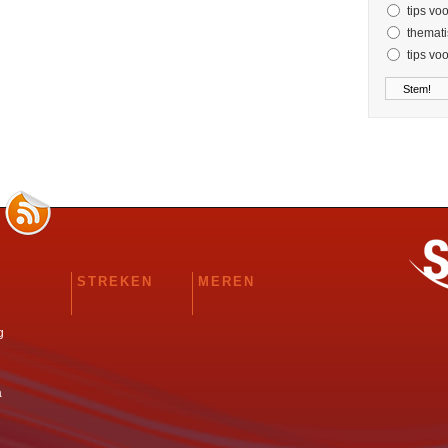
tips vo
themati
tips vo
STREKEN
MEREN
g
a