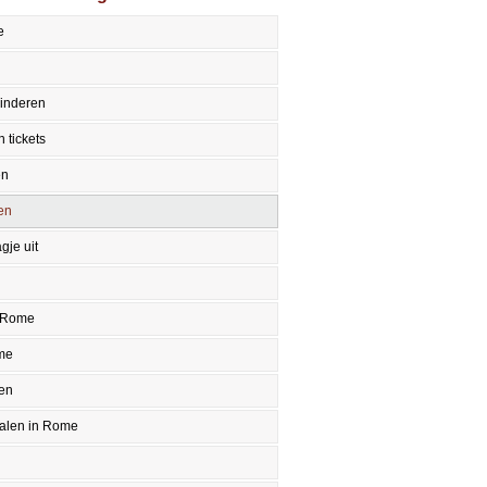
e
inderen
 tickets
en
en
gje uit
 Rome
me
en
halen in Rome