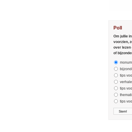
Poll
Om jullie i
voorzien, z
over lezen
of bijzonde
monume
bijzond
tips voo
verhal
tips vo
themati
tips vo