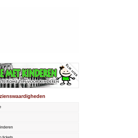
ezienswaardigheden
e
inderen
 tickets