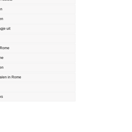
en
en
gje uit
 Rome
me
en
halen in Rome
ks