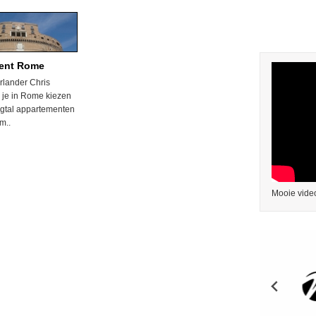
ent Rome
rlander Chris
 je in Rome kiezen
tigtal appartementen
m..
Mooie video