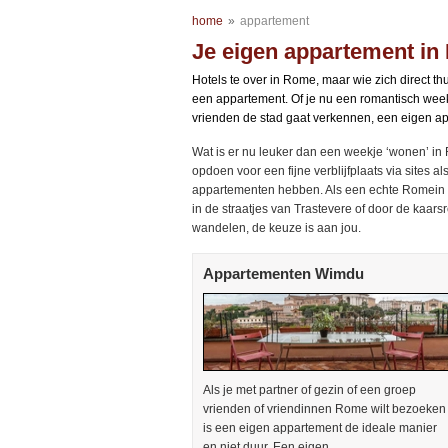
home
»
appartement
Je eigen appartement i
Hotels te over in Rome, maar wie zich direct 
een appartement. Of je nu een romantisch weeke
vrienden de stad gaat verkennen, een eigen ap
Wat is er nu leuker dan een weekje ‘wonen’ i
opdoen voor een fijne verblijfplaats via sites 
appartementen hebben. Als een echte Romein 
in de straatjes van Trastevere of door de kaars
wandelen, de keuze is aan jou.
Appartementen Wimdu
Als je met partner of gezin of een groep
vrienden of vriendinnen Rome wilt bezoeken
is een eigen appartement de ideale manier
en niet duur. Een eigen..