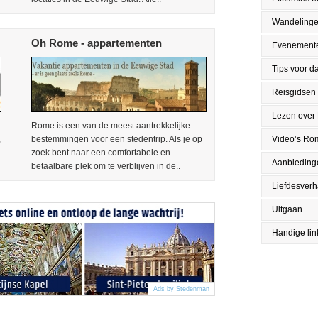
Wandeling
Oh Rome - appartementen
Evenement
Tips voor da
Reisgidsen
Lezen over
Rome is een van de meest aantrekkelijke
Video’s Ro
,
bestemmingen voor een stedentrip. Als je op
zoek bent naar een comfortabele en
Aanbieding
betaalbare plek om te verblijven in de..
Liefdesver
Uitgaan
Handige lin
Ads by Stedenman