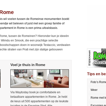
n Rome
thuis wil voelen tussen de Romeinse monumenten boekt
ndje wil beleven of juist met een groep familie of
partement in Rome is een prima uitvalsbasis.
n Rome, tussen de Romeinen? Hieronder kun je ideeën
als Wimdu en Smook, die een prachtige selectie
boodschappen doen in woonwijk Testaccio, verdwalen
rechte straten van Prati met zijn statige gebouwen
Voel je thuis in Rome
Tips en b
Foto’s Rom
Weer
Via Waytostay boek je comfortabele en
betaalbare appartementen in Rome. Je hebt
Rome met k
de keus uit 500 appartementen op de leukste
Excursies en
locaties in de Eeuwige Stad. Alle..