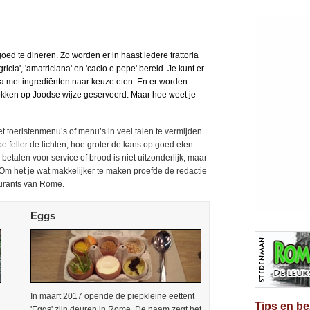
d te dineren. Zo worden er in haast iedere trattoria
ricia', 'amatriciana' en 'cacio e pepe' bereid. Je kunt er
a met ingrediënten naar keuze eten. En er worden
sjokken op Joodse wijze geserveerd. Maar hoe weet je
 toeristenmenu’s of menu’s in veel talen te vermijden.
e feller de lichten, hoe groter de kans op goed eten.
 betalen voor service of brood is niet uitzonderlijk, maar
. Om het je wat makkelijker te maken proefde de redactie
aurants van Rome.
Eggs
In maart 2017 opende de piepkleine eettent
Tips en b
'Eggs' zijn deuren in Rome. De naam zegt het