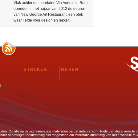
Vlak achter de mondaine Via Veneto in Rome
openden in het najaar van 2012 de deuren
van New George Art Restaurant, een plek
waar liefde voor design en lekker..
STREKEN
MEREN
g
a
ouden. Op alle op de site aanwezige materialen berust auteursrecht. Niets van deze websit
zonder schriftelijke toestemming niet toegestaan om informatie afkomstig van deze website te 