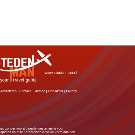
www.stedenman.nl
Adverteren
|
Contact
|
Sitemap
|
Disclaimer
|
Privacy
e mag zonder voorafgaande toestemming voor
kopiëren en of te verspreiden in welke vorm dan ook.