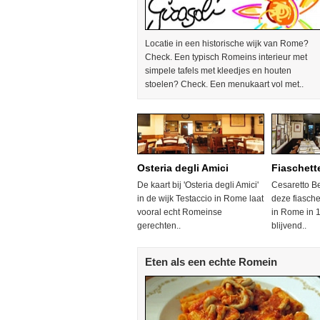
Locatie in een historische wijk van Rome?
Check. Een typisch Romeins interieur met
simpele tafels met kleedjes en houten
stoelen? Check. Een menukaart vol met..
Osteria degli Amici
Fiaschett
De kaart bij 'Osteria degli Amici'
Cesaretto B
in de wijk Testaccio in Rome laat
deze fiasche
vooral echt Romeinse
in Rome in 1
gerechten..
blijvend..
Eten als een echte Romein