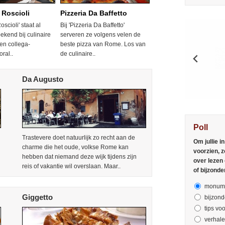
 Roscioli
Pizzeria Da Baffetto
scioli' staat al
Bij 'Pizzeria Da Baffetto'
ekend bij culinaire
serveren ze volgens velen de
 en collega-
beste pizza van Rome. Los van
ral..
de culinaire..
Da Augusto
Poll
Trastevere doet natuurlijk zo recht aan de
Om jullie i
charme die het oude, volkse Rome kan
voorzien, z
hebben dat niemand deze wijk tijdens zijn
over lezen
reis of vakantie wil overslaan. Maar..
of bijzonde
monume
Giggetto
bijzond
tips voo
verhal