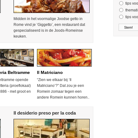
tips vo
themati
tips vo
Midden in het voormalige Joodse getto in
Rome vind je ‘Giggetto’, een restaurant dat
gespecialiseerd is in de Joods-Romeinse
keuken.
eria Beltramme
Il Matriciano
eltramme opende
“Zien we elkaar bij ‘Il
tteria (proeflokaal)
Matriciano’?” Dat zou je een
886 - met groot en
Romein zomaar tegen een
andere Romein kunnen horen..
Il desiderio preso per la coda