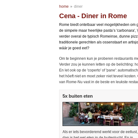
home
»
diner
Cena - Diner in Rome
Rome biedt ontelbaar veel mogelijkheden om goe
de simpele maar heerlijke pasta’s 'carbonara', 'g
verder overal de typisch Romeinse, dunne pizz
traditionele gerechten als ossenstaart en arti
wáár je goed eet?
Om te beginnen kun je proberen restaurants met
Verder zou je kunnen letten op de belichting: ho
En let ook op de 'coperto' of 'pane': automatisch
het hóeft niet en moet zeker niet teveel kosten
van Rome-Nu vast in de beste en leukste rest
5x buiten eten
Als er iets bevorderend werkt voor de eetlust,
dan is het wel eten in de buitenlucht. En in