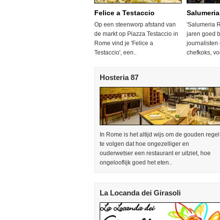
Felice a Testaccio
Salumeria
Op een steenworp afstand van
'Salumeria Ro
de markt op Piazza Testaccio in
jaren goed b
Rome vind je 'Felice a
journalisten
Testaccio', een..
chefkoks, voo
Hosteria 87
In Rome is het altijd wijs om de gouden regel
te volgen dat hoe ongezelliger en
ouderwetser een restaurant er uitziet, hoe
ongelooflijk goed het eten..
La Locanda dei Girasoli