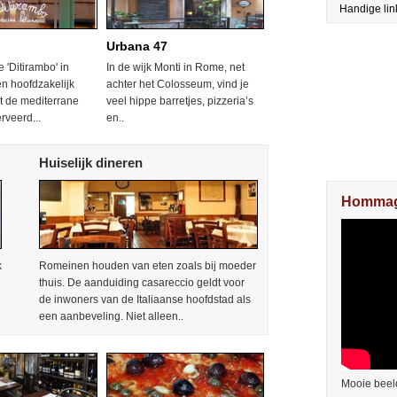
Handige lin
Urbana 47
e 'Ditirambo' in
In de wijk Monti in Rome, net
 hoofdzakelijk
achter het Colosseum, vind je
t de mediterrane
veel hippe barretjes, pizzeria’s
rveerd...
en..
Huiselijk dineren
Hommag
k
Romeinen houden van eten zoals bij moeder
thuis. De aanduiding casareccio geldt voor
de inwoners van de Italiaanse hoofdstad als
een aanbeveling. Niet alleen..
Mooie beel