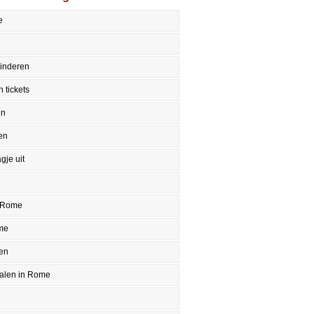
e
inderen
 tickets
en
en
gje uit
 Rome
me
en
halen in Rome