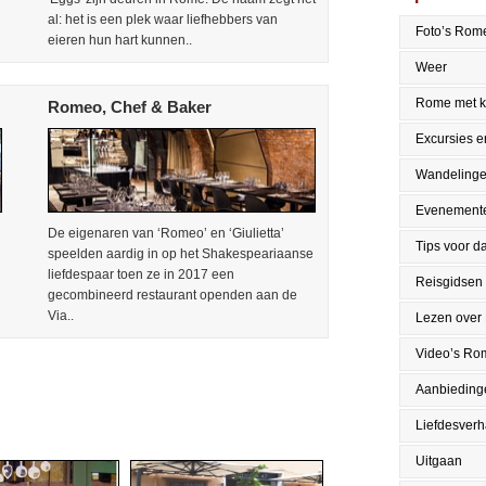
al: het is een plek waar liefhebbers van
Foto’s Rom
eieren hun hart kunnen..
Weer
Rome met k
Romeo, Chef & Baker
Excursies en
Wandeling
Evenement
De eigenaren van ‘Romeo’ en ‘Giulietta’
Tips voor da
speelden aardig in op het Shakespeariaanse
liefdespaar toen ze in 2017 een
Reisgidsen
gecombineerd restaurant openden aan de
Via..
Lezen over
Video’s Ro
Aanbieding
Liefdesver
Uitgaan