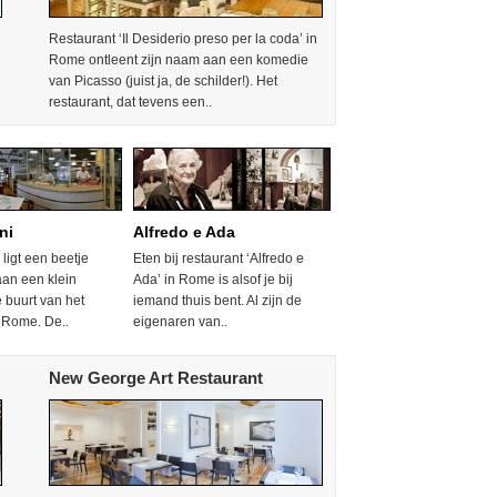
Restaurant ‘Il Desiderio preso per la coda’ in
Rome ontleent zijn naam aan een komedie
van Picasso (juist ja, de schilder!). Het
restaurant, dat tevens een..
ni
Alfredo e Ada
 ligt een beetje
Eten bij restaurant ‘Alfredo e
aan een klein
Ada’ in Rome is alsof je bij
e buurt van het
iemand thuis bent. Al zijn de
 Rome. De..
eigenaren van..
New George Art Restaurant