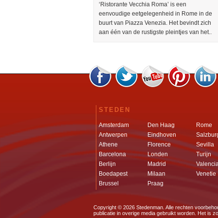
‘Ristorante Vecchia Roma’ is een
eenvoudige eetgelegenheid in Rome in de
buurt van Piazza Venezia. Het bevindt zich
aan één van de rustigste pleintjes van het..
STEDEN
Amsterdam
Den Haag
Rome
Antwerpen
Eindhoven
Salzbur
Athene
Florence
Sevilla
Barcelona
Londen
Turijn
Berlijn
Madrid
Valenci
Boedapest
Milaan
Venetie
Brussel
Praag
Copyright © 2026
Stedenman
. Alle rechten voorbeh
publicatie in overige media gebruikt worden. Het is 