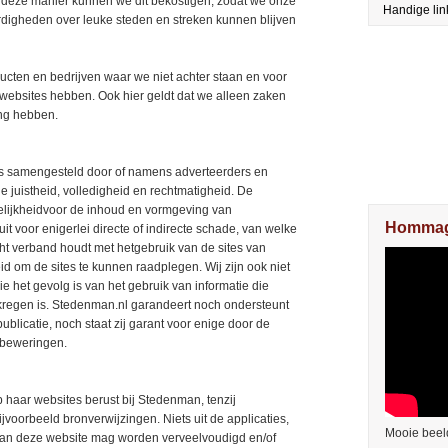
 deze manier kunnen we dit bekostigen, zodat we onze
Handige lin
ardigheden over leuke steden en streken kunnen blijven
ducten en bedrijven waar we niet achter staan en voor
 websites hebben. Ook hier geldt dat we alleen zaken
ng hebben.
is samengesteld door of namens adverteerders en
 juistheid, volledigheid en rechtmatigheid. De
ijkheidvoor de inhoud en vormgeving van
Hommag
uit voor enigerlei directe of indirecte schade, van welke
icht verband houdt met hetgebruik van de sites van
id om de sites te kunnen raadplegen. Wij zijn ook niet
ie het gevolg is van het gebruik van informatie die
kregen is. Stedenman.nl garandeert noch ondersteunt
blicatie, noch staat zij garant voor enige door de
 beweringen.
 haar websites berust bij Stedenman, tenzij
jvoorbeeld bronverwijzingen. Niets uit de applicaties,
Mooie beel
en van deze website mag worden verveelvoudigd en/of