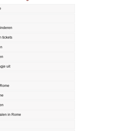
e
inderen
 tickets
en
en
gje uit
 Rome
me
en
halen in Rome