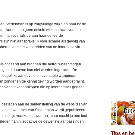
 van Stedenman is op zorgvuldige wijze en naar beste
rs kunnen op geen enkele wijze instaan voor de
tedenman evenals de aan haar gelieerde
 zijn niet aansprakelijk voor schade als gevolg van
nherent aan het verspreiden van de informatie via
eels ontleend aan bronnen die betrouwbaar mogen
edigheid daarvan kan niet worden ingestaan. De
t dagelijks aangevuld en eventuele wijzigingen
g en zonder enige kennisgeving worden aangebracht.
ontvangt over aankopen die op internetsites gedaan
j besteden aan de samenstelling van de websites van
die op de websites van Stedenman wordt gepubliceerd
r niet altijd voorkomen worden, maar mocht je een fout
o@stedenman.nl zodat we de gewenste aanpassingen
Tips en b