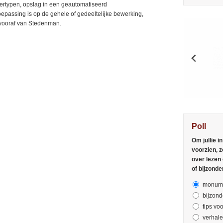
vertypen, opslag in een geautomatiseerd
passing is op de gehele of gedeeltelijke bewerking,
g vooraf van Stedenman.
Poll
Om jullie i
voorzien, z
over lezen
of bijzonde
monume
bijzond
tips voo
verhal