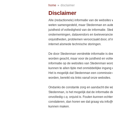
home
»
disclaimer
Disclaimer
Alle (redactionele) informatie van de websites
weten samengesteld, maar Stedenman en auteu
juistheid of volledigheid van de informatie. S
ondernemingen, datavendors en toeleveranciers
onjuistheden, problemen veroorzaakt door, of i
internet alsmede technische storingen.
De door Stedenman verstrekte informatie is d
worden geacht, maar voor de juistheid en voll
informatie op de websites van Stedenman word
kunnen te allen tijde met onmiddellijke ingan
Het is mogelijk dat Stedenman een commissie 
worden, bereikt via links vanaf onze websites.
Ondanks de constante zorg en aandacht die wi
Stedenman, is het mogelijk dat de informatie 
onvolledig c.q. onjuist is. Fouten kunnen echte
constateren, dan horen we dat graag via inf
kunnen maken.