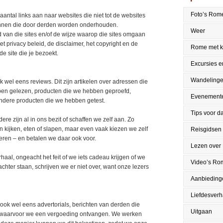
Foto’s Rom
antal links aan naar websites die niet tot de websites
nnen die door derden worden onderhouden.
Weer
 van die sites en/of de wijze waarop die sites omgaan
 privacy beleid, de disclaimer, het copyright en de
Rome met k
 site die je bezoekt.
Excursies en
Wandeling
wel eens reviews. Dit zijn artikelen over adressen die
en gelezen, producten die we hebben geproefd,
Evenement
ndere producten die we hebben getest.
Tips voor da
e zijn al in ons bezit of schaffen we zelf aan. Zo
kijken, eten of slapen, maar even vaak kiezen we zelf
Reisgidsen
eren – en betalen we daar ook voor.
Lezen over
aal, ongeacht het feit of we iets cadeau krijgen of we
Video’s Ro
achter staan, schrijven we er niet over, want onze lezers
Aanbieding
Liefdesver
ok wel eens advertorials, berichten van derden die
Uitgaan
 waarvoor we een vergoeding ontvangen. We werken