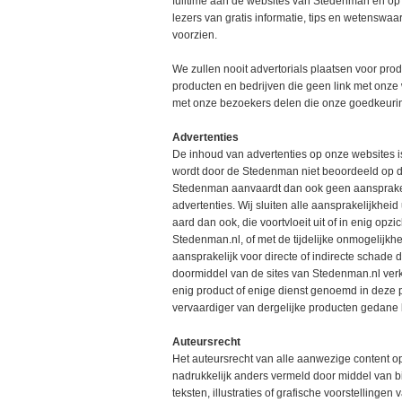
fulltime aan de websites van Stedenman en op
lezers van gratis informatie, tips en wetenswa
voorzien.
We zullen nooit advertorials plaatsen voor pro
producten en bedrijven die geen link met onze
met onze bezoekers delen die onze goedkeuri
Advertenties
De inhoud van advertenties op onze websites 
wordt door de Stedenman niet beoordeeld op de
Stedenman aanvaardt dan ook geen aansprakel
advertenties. Wij sluiten alle aansprakelijkheid 
aard dan ook, die voortvloeit uit of in enig opz
Stedenman.nl, of met de tijdelijke onmogelijkhe
aansprakelijk voor directe of indirecte schade d
doormiddel van de sites van Stedenman.nl ver
enig product of enige dienst genoemd in deze pu
vervaardiger van dergelijke producten gedane
Auteursrecht
Het auteursrecht van alle aanwezige content op
nadrukkelijk anders vermeld door middel van bi
teksten, illustraties of grafische voorstelling