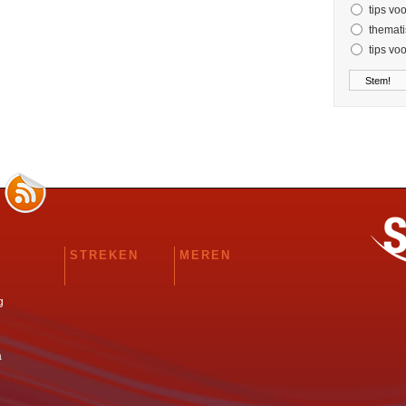
tips vo
themati
tips vo
STREKEN
MEREN
g
a