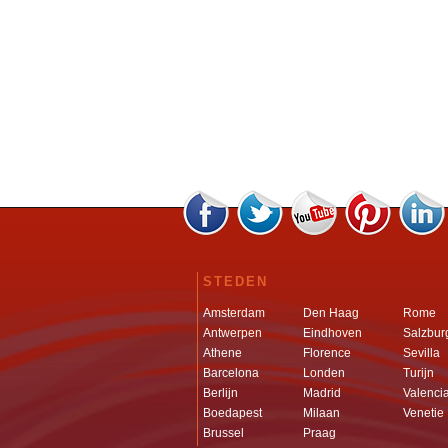
STEDEN
Amsterdam
Den Haag
Rome
Antwerpen
Eindhoven
Salzbur
Athene
Florence
Sevilla
Barcelona
Londen
Turijn
Berlijn
Madrid
Valenci
Boedapest
Milaan
Venetie
Brussel
Praag