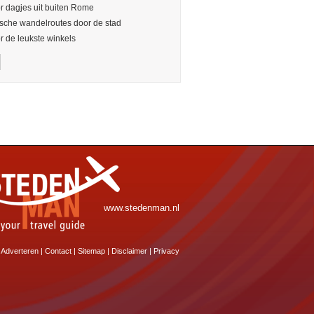
or dagjes uit buiten Rome
sche wandelroutes door de stad
or de leukste winkels
www.stedenman.nl
Adverteren
|
Contact
|
Sitemap
|
Disclaimer
|
Privacy