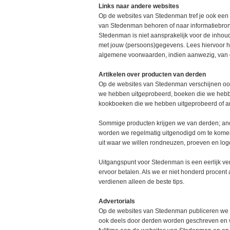
Links naar andere websites
Op de websites van Stedenman tref je ook een a
van Stedenman behoren of naar informatiebro
Stedenman is niet aansprakelijk voor de inhoud
met jouw (persoons)gegevens. Lees hiervoor het
algemene voorwaarden, indien aanwezig, van de
Artikelen over producten van derden
Op de websites van Stedenman verschijnen ook 
we hebben uitgeprobeerd, boeken die we hebb
kookboeken die we hebben uitgeprobeerd of a
Sommige producten krijgen we van derden; ander
worden we regelmatig uitgenodigd om te komen 
uit waar we willen rondneuzen, proeven en log
Uitgangspunt voor Stedenman is een eerlijk verh
ervoor betalen. Als we er niet honderd procent 
verdienen alleen de beste tips.
Advertorials
Op de websites van Stedenman publiceren we o
ook deels door derden worden geschreven en