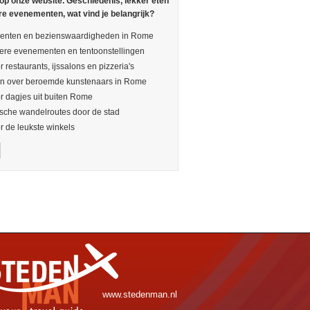
 op onze website. Geschiedenis, lekker eten
re evenementen, wat vind je belangrijk?
nten en bezienswaardigheden in Rome
ere evenementen en tentoonstellingen
r restaurants, ijssalons en pizzeria's
en over beroemde kunstenaars in Rome
or dagjes uit buiten Rome
sche wandelroutes door de stad
or de leukste winkels
www.stedenman.nl