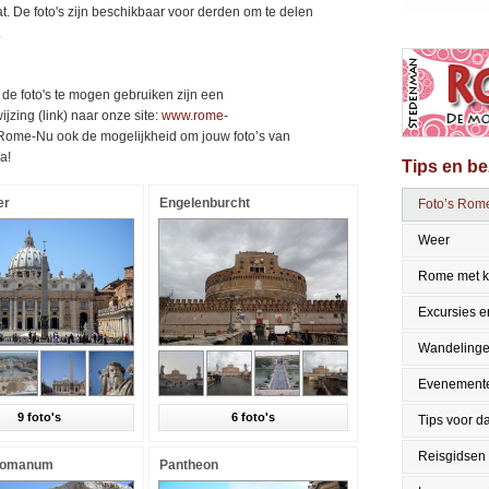
at. De foto's zijn beschikbaar voor derden om te delen
.
e foto's te mogen gebruiken zijn een
zing (link) naar onze site:
www.rome-
t Rome-Nu ook de mogelijkheid om jouw foto’s van
a!
Tips en b
er
Engelenburcht
Foto’s Rom
Weer
Rome met k
Excursies en
Wandeling
Evenement
9 foto's
6 foto's
Tips voor da
Reisgidsen
Romanum
Pantheon