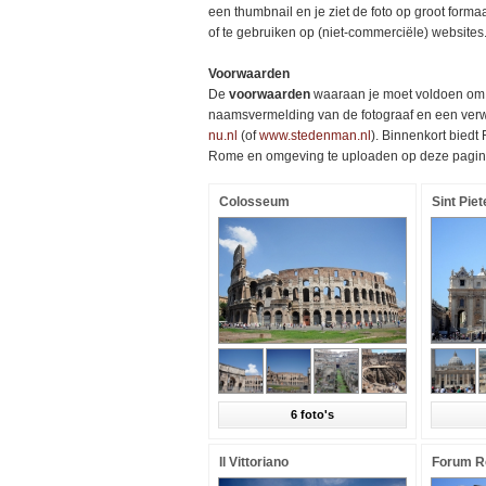
een thumbnail en je ziet de foto op groot forma
of te gebruiken op (niet-commerciële) websites
Voorwaarden
De
voorwaarden
waaraan je moet voldoen om d
naamsvermelding van de fotograaf en een verwij
nu.nl
(of
www.stedenman.nl
). Binnenkort bied
Rome en omgeving te uploaden op deze pagin
Colosseum
Sint Piet
6 foto's
Il Vittoriano
Forum 