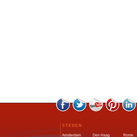
STEDEN
Amsterdam
Den Haag
Rome