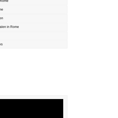
 Rome
me
en
halen in Rome
ks