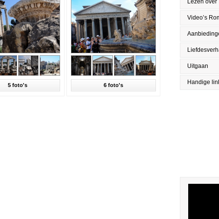
Lezen over
Video’s Ro
Aanbieding
Liefdesver
Uitgaan
Handige lin
5 foto's
6 foto's