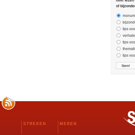
over lezen
of bijzonde
monume
bijzond
tips voo
verhal
tips vo
themati
tips vo
STREKEN
MEREN