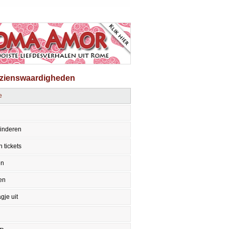
ezienswaardigheden
e
inderen
 tickets
en
en
gje uit