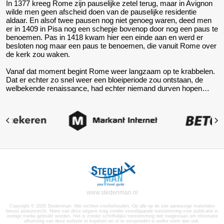
In 1377 kreeg Rome zijn pauselijke zetel terug, maar in Avignon
wilde men geen afscheid doen van de pauselijke residentie
aldaar. En alsof twee pausen nog niet genoeg waren, deed men
er in 1409 in Pisa nog een schepje bovenop door nog een paus te
benoemen. Pas in 1418 kwam hier een einde aan en werd er
besloten nog maar een paus te benoemen, die vanuit Rome over
de kerk zou waken.
Vanaf dat moment begint Rome weer langzaam op te krabbelen.
Dat er echter zo snel weer een bloeiperiode zou ontstaan, de
welbekende renaissance, had echter niemand durven hopen…
www.stedenman.nl
Copyright © 2026 Stedenman. Alle rechten voorbehouden. Op alle op de site aanwezige materialen
berust auteursrecht. Niets van deze uitgave mag zonder voorafgaande toestemming voor publicatie in
overige media gebruikt worden. Het is zonder schriftelijke toestemming niet toegestaan om informatie
afkomstig van deze website te kopiëren en of te verspreiden in welke vorm dan ook.