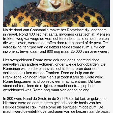
Na de dood van Constantijn raakte het Romeinse rijk langzaam
in verval. Rond 400 liep het aantal inwoners drastisch af. Mensen
trokken weg vanwege de verslechterende situatie en de mensen
die wel bleven, werden getroffen door rampspoed of de pest. Ter
vergelijking: ten tijde van de keizers telde Rome ruim 1 miljoen
inwoners, terwijl daar rond 800 nog maar 25.000 van over waren.
Het overgebleven Rome werd ook nog eens bedreigd door
aanvallen van andere volkeren, onder wie de Longobarden. De
Romeinen wisten deze aanval slechts te pareren door een
verbond te sluiten met de Franken. Door de hulp van de
Frankische koningen Pepijn en zijn zoon Karel de Grote werd
Rome langzamerhand opnieuw een machtcentrum. Dit keer
stond echter alleen de religieuze macht centraal; op het
wereldtoneel was Rome nog maar van gering belang.
In 800 werd Karel de Grote in de Sint Pieter tot keizer gekroond.
Hiermee werd de eerste steen gelegd voor de basis van het
Heilige Roomse Rijk, met Rome als spiritueel middelpunt. De
macht werd geleidelijk overgedragen van de keizer naar de paus,