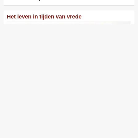
Het leven in tijden van vrede
Op een dag in mei 2015 reist de 69-jarige Ivo Brandani ziek
van Cairo terug naar Rome. In Egypte heeft hij in het diepste
geheim gewerkt aan een..
Liefde van je leven