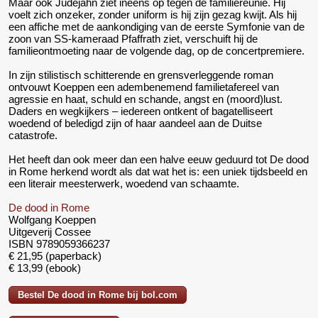
Maar ook Judejahn ziet ineens op tegen de familiereunie. Hij
voelt zich onzeker, zonder uniform is hij zijn gezag kwijt. Als hij
een affiche met de aankondiging van de eerste Symfonie van de
zoon van SS-kameraad Pfaffrath ziet, verschuift hij de
familieontmoeting naar de volgende dag, op de concertpremiere.
In zijn stilistisch schitterende en grensverleggende roman
ontvouwt Koeppen een adembenemend familietafereel van
agressie en haat, schuld en schande, angst en (moord)lust.
Daders en wegkijkers – iedereen ontkent of bagatelliseert
woedend of beledigd zijn of haar aandeel aan de Duitse
catastrofe.
Het heeft dan ook meer dan een halve eeuw geduurd tot De dood
in Rome herkend wordt als dat wat het is: een uniek tijdsbeeld en
een literair meesterwerk, woedend van schaamte.
De dood in Rome
Wolfgang Koeppen
Uitgeverij Cossee
ISBN
9789059366237
€ 21,95 (paperback)
€ 13,99 (ebook)
Bestel De dood in Rome bij bol.com