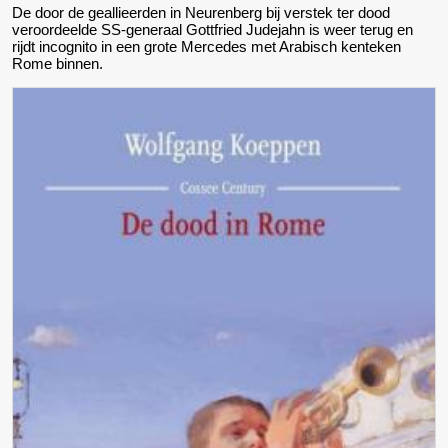
De door de geallieerden in Neurenberg bij verstek ter dood
veroordeelde SS-generaal Gottfried Judejahn is weer terug en
rijdt incognito in een grote Mercedes met Arabisch kenteken
Rome binnen.