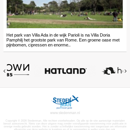
Het park van Villa Ada in de wijk Parioli is na Villa Doria
Pamphilj het grootste park van Rome. Een groene oase met
pijnbomen, cipressen en enorme..
www.stedenman.nl
Copyright © 2026 Stedenman. Alle rechten voorbehouden. Op alle op de site aanwezige materialen
berust auteursrecht. Niets van deze uitgave mag zonder voorafgaande toestemming voor publicatie in
overige media gebruikt worden. Het is zonder schriftelijke toestemming niet toegestaan om informatie
afkomstig van deze website te kopiëren en of te verspreiden in welke vorm dan ook.