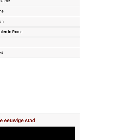
 Rome
me
en
halen in Rome
ks
e eeuwige stad