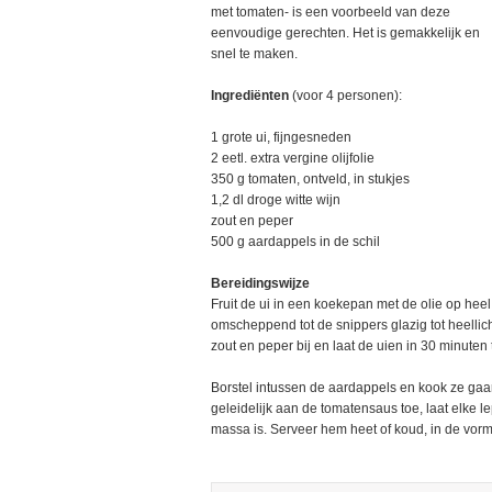
met tomaten- is een voorbeeld van deze
eenvoudige gerechten. Het is gemakkelijk en
snel te maken.
Ingrediënten
(voor 4 personen):
1 grote ui, fijngesneden
2 eetl. extra vergine olijfolie
350 g tomaten, ontveld, in stukjes
1,2 dl droge witte wijn
zout en peper
500 g aardappels in de schil
Bereidingswijze
Fruit de ui in een koekepan met de olie op hee
omscheppend tot de snippers glazig tot heellich
zout en peper bij en laat de uien in 30 minuten
Borstel intussen de aardappels en kook ze gaar
geleidelijk aan de tomatensaus toe, laat elke 
massa is. Serveer hem heet of koud, in de vor