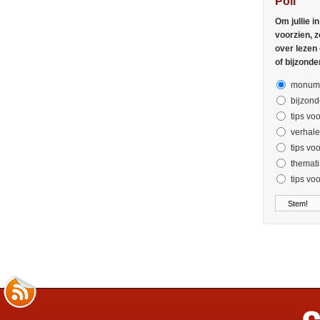
Poll
Om jullie i
voorzien, z
over lezen
of bijzonde
monume
bijzond
tips voo
verhal
tips vo
themati
tips vo