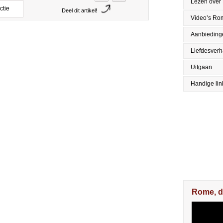
Lezen over
ctie
Deel dit artikel!
Video’s Ro
Aanbieding
Liefdesver
Uitgaan
Handige lin
Rome, d