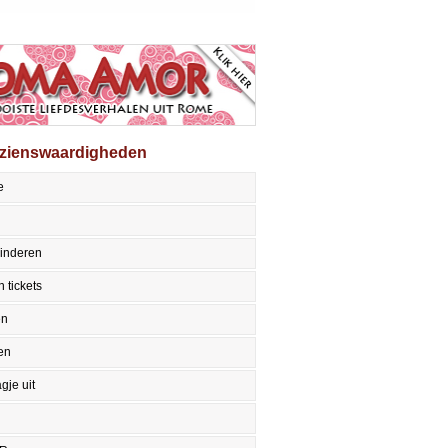
ezienswaardigheden
e
inderen
 tickets
en
en
gje uit