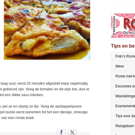
Tips en b
Foto’s Rom
Weer
Rome met k
l laag vuur, eerst 20 minuten afgedekt maar regelmatig
Excursies en
t gekleurd zijn. Voeg de tomaten en de wijn toe, doe er
 tot een dikke saus inkoken.
Wandeling
Evenement
, pel ze en stamp ze fijn. Voeg de aardappelpuree
lepel puree eerst opnemen tot het een stevige, smeuïge
Tips voor da
m van een ronde koek.
Reisgidsen