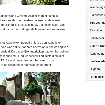
Wandeling
Evenement
fplaats nog Cimitero Acattolico (niet-katholiek
d, een kerkhof voor niet-katholieken in de meest
Tips voor da
denis induikt, ontdekt al gauw dat het ontstaan van
rkt door de overweldigende hoeveelheid katholieke
Reisgidsen
Lezen over
iet-katholieken namelijk niet op een katholieke
Video’s Ro
ervan was dat de doden 's nachts onder bewaking van
besteld. De pauselijke autoriteiten hadden het gebied
Aanbieding
reliaanse muur lag ter beschikking gesteld om niet-
n 1748 stond deze plek voor het eerst op de
Liefdesver
‘plaats waar men protestanten begraaft’.
Uitgaan
Handige lin