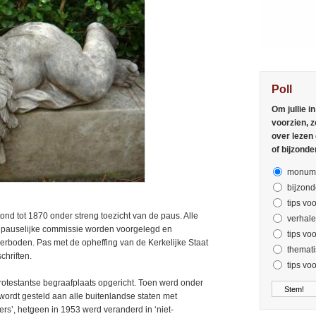
Poll
Om jullie i
voorzien, z
over lezen
of bijzonde
monume
bijzond
tips voo
tond tot 1870 onder streng toezicht van de paus. Alle
verhal
n pauselijke commissie worden voorgelegd en
tips vo
verboden. Pas met de opheffing van de Kerkelijke Staat
themati
hriften.
tips vo
 protestantse begraafplaats opgericht. Toen werd onder
wordt gesteld aan alle buitenlandse staten met
ers’, hetgeen in 1953 werd veranderd in ‘niet-