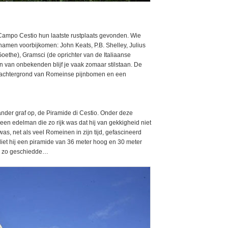
ampo Cestio hun laatste rustplaats gevonden. Wie
namen voorbijkomen: John Keats, P.B. Shelley, Julius
ethe), Gramsci (de oprichter van de Italiaanse
n van onbekenden blijf je vaak zomaar stilstaan. De
 achtergrond van Romeinse pijnbomen en een
nder graf op, de Piramide di Cestio. Onder deze
 een edelman die zo rijk was dat hij van gekkigheid niet
was, net als veel Romeinen in zijn tijd, gefascineerd
f liet hij een piramide van 36 meter hoog en 30 meter
 En zo geschiedde…