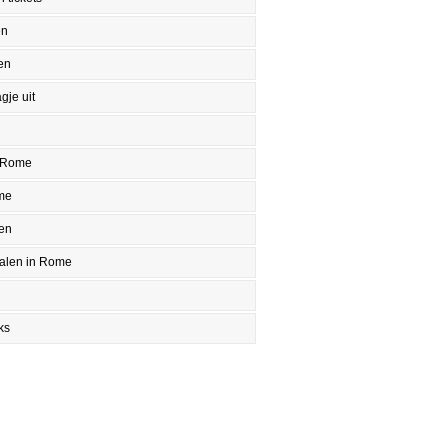
en
en
gje uit
 Rome
me
en
halen in Rome
ks