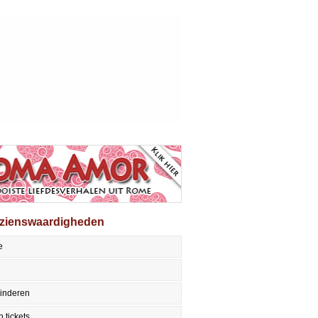
ezienswaardigheden
e
inderen
 tickets