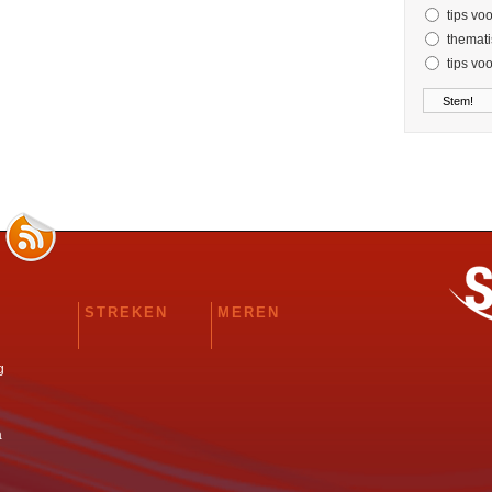
tips vo
themati
tips vo
STREKEN
MEREN
g
a