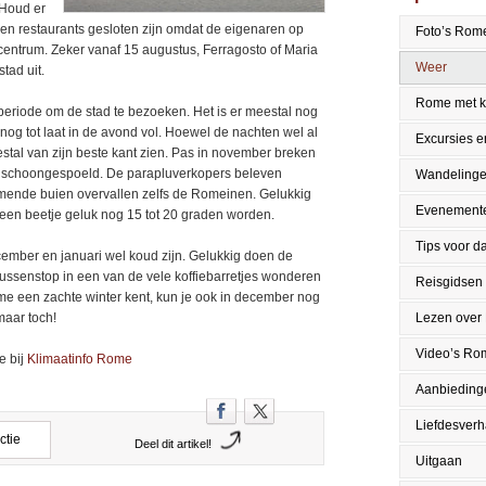
 Houd er
 en restaurants gesloten zijn omdat de eigenaren op
Foto’s Rom
 centrum. Zeker vanaf 15 augustus, Ferragosto of Maria
Weer
tad uit.
Rome met k
 periode om de stad te bezoeken. Het is er meestal nog
nog tot laat in de avond vol. Hoewel de nachten wel al
Excursies en
stal van zijn beste kant zien. Pas in november breken
ed schoongespoeld. De parapluverkopers beleven
Wandeling
mende buien overvallen zelfs de Romeinen. Gelukkig
Evenement
 een beetje geluk nog 15 tot 20 graden worden.
Tips voor da
ember en januari wel koud zijn. Gelukkig doen de
 tussenstop in een van de vele koffiebarretjes wonderen
Reisgidsen
ome een zachte winter kent, kun je ook in december nog
Lezen over
maar toch!
Video’s Ro
e bij
Klimaatinfo Rome
Aanbieding
Liefdesver
ctie
Deel dit artikel!
Uitgaan