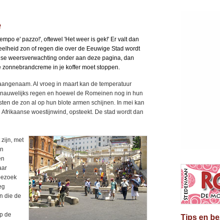
e
mpo e' pazzo!', oftewel 'Het weer is gek!' Er valt dan
eelheid zon of regen die over de Eeuwige Stad wordt
agse weersverwachting onder aan deze pagina, dan
sje zonnebrandcreme in je koffer moet stoppen.
aangenaam. Al vroeg in maart kan de temperatuur
t nauwelijks regen en hoewel de Romeinen nog in hun
isten de zon al op hun blote armen schijnen. In mei kan
te Afrikaanse woestijnwind, opsteekt. De stad wordt dan
zijn, met
in
en
aar
 bezoek
eg
n die de
op de
Tips en b