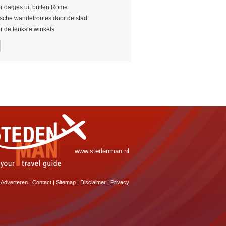
or dagjes uit buiten Rome
sche wandelroutes door de stad
or de leukste winkels
www.stedenman.nl
Adverteren
|
Contact
|
Sitemap
|
Disclaimer
|
Privacy