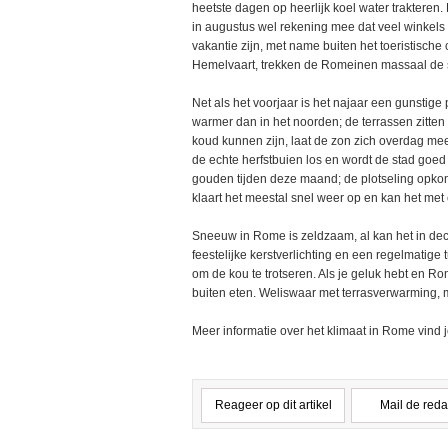
heetste dagen op heerlijk koel water trakteren.
in augustus wel rekening mee dat veel winkels
vakantie zijn, met name buiten het toeristische
Hemelvaart, trekken de Romeinen massaal de s
Net als het voorjaar is het najaar een gunstige
warmer dan in het noorden; de terrassen zitten 
koud kunnen zijn, laat de zon zich overdag mee
de echte herfstbuien los en wordt de stad go
gouden tijden deze maand; de plotseling opko
klaart het meestal snel weer op en kan het met
Sneeuw in Rome is zeldzaam, al kan het in dec
feestelijke kerstverlichting en een regelmatige
om de kou te trotseren. Als je geluk hebt en R
buiten eten. Weliswaar met terrasverwarming, 
Meer informatie over het klimaat in Rome vind j
Reageer op dit artikel
Mail de reda