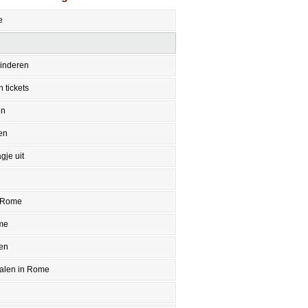
e
inderen
 tickets
en
en
gje uit
 Rome
me
en
halen in Rome