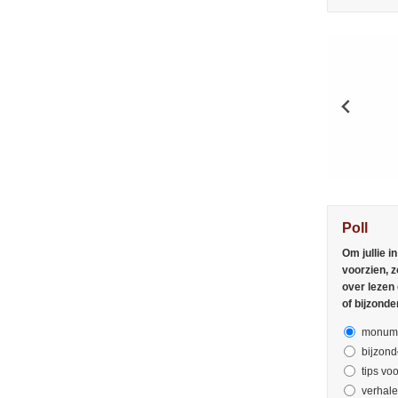
Poll
Om jullie i
voorzien, z
over lezen
of bijzonde
monume
bijzond
tips voo
verhal