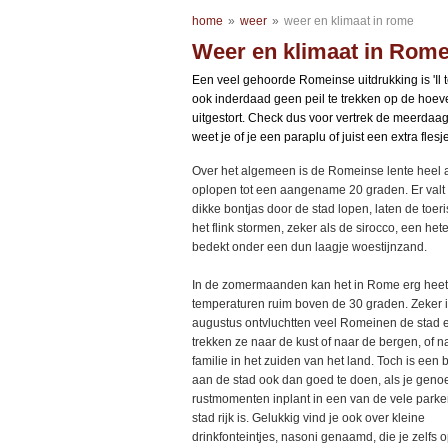
home
»
weer
»
weer en klimaat in rome
Weer en klimaat in Rom
Een veel gehoorde Romeinse uitdrukking is 'Il te
ook inderdaad geen peil te trekken op de hoev
uitgestort. Check dus voor vertrek de meerda
weet je of je een paraplu of juist een extra fle
Over het algemeen is de Romeinse lente heel 
oplopen tot een aangename 20 graden. Er val
dikke bontjas door de stad lopen, laten de toer
het flink stormen, zeker als de sirocco, een he
bedekt onder een dun laagje woestijnzand.
In de zomermaanden kan het in Rome erg heet 
temperaturen ruim boven de 30 graden. Zeker 
augustus ontvluchtten veel Romeinen de stad 
trekken ze naar de kust of naar de bergen, of n
familie in het zuiden van het land. Toch is een
aan de stad ook dan goed te doen, als je geno
rustmomenten inplant in een van de vele parke
stad rijk is. Gelukkig vind je ook over kleine
drinkfonteintjes, nasoni genaamd, die je zelfs 