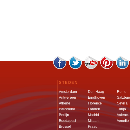
STEDEN
Amsterdam
Den Haag
Rome
Antwerpen
Eindhoven
Salzbur
Athene
Florence
Sevilla
Barcelona
Londen
Turijn
Berlijn
Madrid
Valenci
Boedapest
Milaan
Venetie
Brussel
Praag